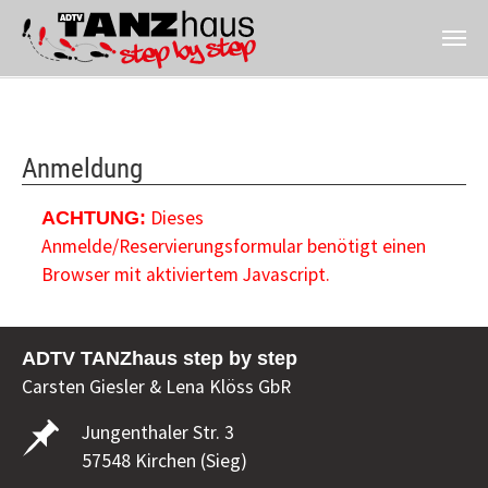
Zum Hauptinhalt springen
Anmeldung
Dieses
ACHTUNG:
Anmelde/Reservierungsformular benötigt einen
Browser mit aktiviertem Javascript.
ADTV TANZhaus step by step
Carsten Giesler & Lena Klöss GbR
Jungenthaler Str. 3
57548 Kirchen (Sieg)