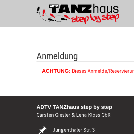
Zum Hauptinhalt springen
Anmeldung
Dieses Anmelde/Reservierung
ACHTUNG:
ADTV TANZhaus step by step
Carsten Giesler & Lena Klöss GbR
Jungenthaler Str. 3