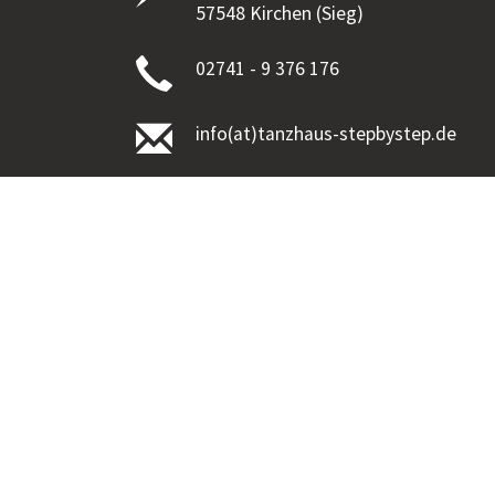
57548 Kirchen (Sieg)
02741 - 9 376 176
info(at)tanzhaus-stepbystep.de