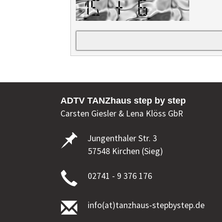
ADTV TANZhaus step by step
Carsten Giesler & Lena Klöss GbR
Jungenthaler Str. 3
57548 Kirchen (Sieg)
02741 - 9 376 176
info(at)tanzhaus-stepbystep.de