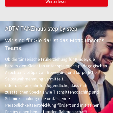
Weiterlesen
ADTV TANZhaus step by step
Wir sind für Sie da! ist das Motto unseres
Teams:
Ob die tänzerische Früherziehung für Kinder, die
bereits den Kleinsten unter spielerisch-pädagogischen
Aspekten viel Spaß an Bewegung und körperlicher
Selbstwahrnehmung vermittelt...
oder das Tanzjahr für Jugendliche, dass mit
zusätzlichen Specials wie Tischsittencoaching und
Schminkschulung eine umfassende
Persönlichkeitsentwicklung fördert und mit seinen
Parties einen begeisternden Rahmen schafft . . .