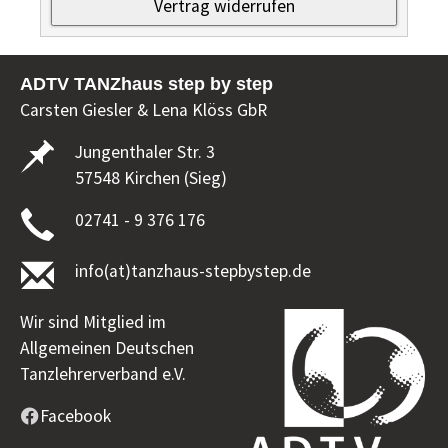
ADTV TANZhaus step by step
Carsten Giesler & Lena Klöss GbR
Jungenthaler Str. 3
57548 Kirchen (Sieg)
02741 - 9 376 176
info(at)tanzhaus-stepbystep.de
Wir sind Mitglied im
Allgemeinen Deutschen
Tanzlehrerverband e.V.
Facebook