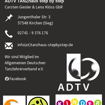
ADTV TANZhaus step by step
Carsten Giesler & Lena Klöss GbR
Jungenthaler Str. 3
57548 Kirchen (Sieg)
02741 - 9 376 176
info(at)tanzhaus-stepbystep.de
Wir sind Mitglied im
Allgemeinen Deutschen
Tanzlehrerverband e.V.
Facebook